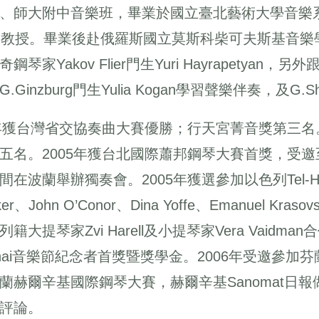
、師大附中音樂班，畢業於國立臺北藝術大學音樂系，師
le）教授。畢業後赴俄羅斯國立莫斯科柴可夫斯基音
鋼琴家Yakov Flier門生Yuri Hayrapetyan，另外
.Ginzburg門生Yulia Kogan學習聲樂伴奏，及G.S
0年獲台灣省交協奏曲大賽優勝；行天宮菁音獎第三名
五名。2005年獲台北國際蕭邦鋼琴大賽首獎，受
間在波蘭舉辦獨奏會。2005年獲選參加以色列Tel-Ha
ker、John O’Conor、Dina Yoffe、Emanuel Kra
列籍大提琴家Zvi Harell及小提琴家Vera Vai
l-hai音樂節紀念者首獎暨獎學金。2006年受邀參加芬蘭S
蘭赫爾辛基國際鋼琴大賽，赫爾辛基Sanomat日
評論。