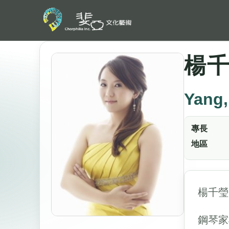
楊
Yang,
專長
地區
楊千瑩 I
鋼琴家