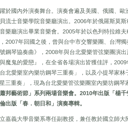
躍於國內外演奏舞台。演奏會遍及美國、俄國、歐洲
貝流士音樂學院音樂廳演出。2006年於俄羅斯莫
樂廳演出畢業音樂會。2005年於以色列特拉維夫Heichal H
，2007年回國之後，曾與台中市交響樂團、台灣
號鋼琴協奏曲》，2008年與台北愛樂管弦樂團演
與魔鬼的愛戀』，在全省各場演出皆獲佳評，200
台北愛樂室內樂坊鋼琴三重奏」，以及小提琴家林子平、
o 衛星三重奏」，現為台北愛樂管弦樂團室內樂坊鋼琴
蕭邦藝術節」系列兩場音樂會。2010年出版「楊
倫出版「春．朝日和」演奏專輯。
立嘉義大學音樂系專任副教授，兼任教於國立師大