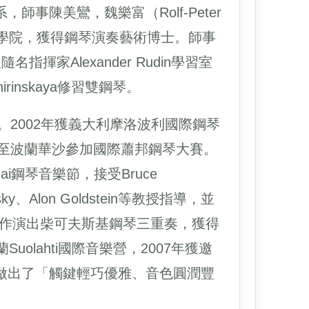
事陳美鸞，魏樂富（Rolf-Peter
樂學院，獲得鋼琴演奏藝術博士。師事
跟隨名指揮家Alexander Rudin學習室
hirinskaya修習雙鋼琴。
。2002年獲義大利摩洛波利國際鋼琴
邀至波蘭華沙參加國際蕭邦鋼琴大賽。
i鋼琴音樂節，接受Bruce
sovsky、Alon Goldstein等教授指導，並
dman合作演出柴可夫斯基鋼琴三重奏，獲得
uolahti國際音樂營，2007年獲邀
報做出了「觸鍵輕巧優雅、音色圓潤豐