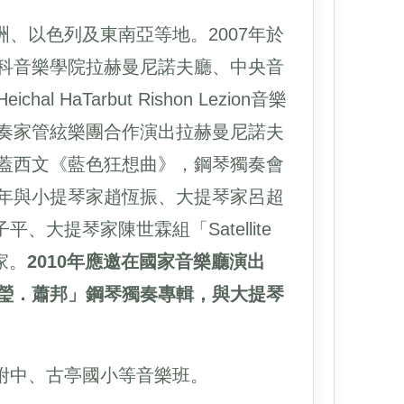
、以色列及東南亞等地。2007年於
斯科音樂學院拉赫曼尼諾夫廳、中央音
aTarbut Rishon Lezion音樂
獨奏家管絃樂團合作演出拉赫曼尼諾夫
出蓋西文《藍色狂想曲》，鋼琴獨奏會
9年與小提琴家趙恆振、大提琴家呂超
大提琴家陳世霖組「Satellite
家。
2010年應邀在國家音樂廳演出
千瑩．蕭邦」鋼琴獨奏專輯，與大提琴
附中、古亭國小等音樂班。