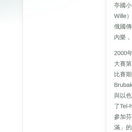
亭國小
Wil
俄國傳奇
內樂，G
200
大賽第
比賽期
Bruba
與以色
了Te
參加芬
滿」的