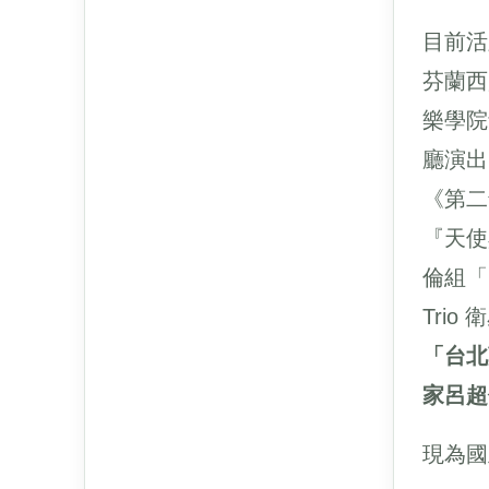
目前活
芬蘭西
樂學院音
廳演出
《第二
『天使
倫組「
Tri
「台北
家呂超
現為國