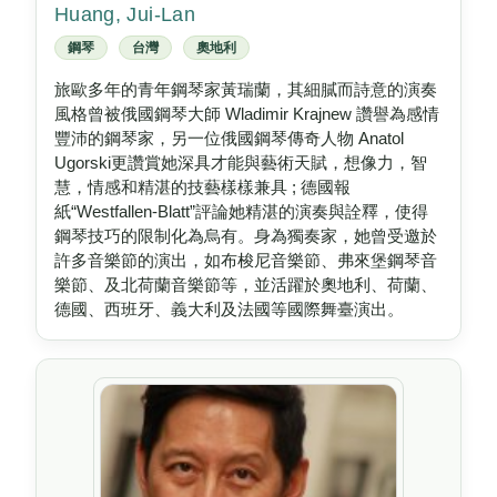
Huang, Jui-Lan
鋼琴
台灣
奧地利
旅歐多年的青年鋼琴家黃瑞蘭，其細膩而詩意的演奏
風格曾被俄國鋼琴大師 Wladimir Krajnew 讚譽為感情
豐沛的鋼琴家，另一位俄國鋼琴傳奇人物 Anatol
Ugorski更讚賞她深具才能與藝術天賦，想像力，智
慧，情感和精湛的技藝樣樣兼具 ; 德國報
紙“Westfallen-Blatt”評論她精湛的演奏與詮釋，使得
鋼琴技巧的限制化為烏有。身為獨奏家，她曾受邀於
許多音樂節的演出，如布梭尼音樂節、弗來堡鋼琴音
樂節、及北荷蘭音樂節等，並活躍於奧地利、荷蘭、
德國、西班牙、義大利及法國等國際舞臺演出。