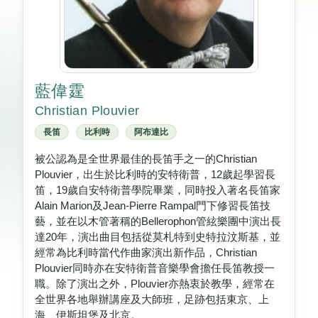
藍偉霆
Christian Plouvier
長笛
比利時
阿布達比
被公認為是全世界最佳的長笛手之一的Christian
Plouvier，出生於比利時的安特衛普，12歲起學習長
笛，19歲自安特衛普學院畢業，同時投入著名長笛家
Alain Marion及Jean-Pierre Rampal門下修習長笛技
藝，並在以木管著稱的Bellerophon管絃樂團中演出長
達20年，演出曲目包括從莫札特到史特拉汶斯基，並
經常為比利時當代作曲家演出新作品，Christian
Plouvier同時亦在安特衛普音樂學會擔任長笛教授一
職。除了演出之外，Plouvier亦熱衷於教學，經常在
全世界各地舉辦講座及大師班，足跡包括東京、上
海、伊斯坦堡及北京。