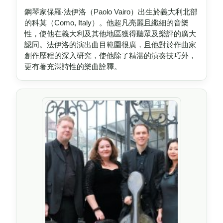
鋼琴家保羅‧法伊洛（Paolo Vairo）出生於義大利北部
的科莫（Como, Italy）。他超凡亮麗且纖細的音樂
性，使他在義大利及其他地區獲得聽眾及樂評的廣大
認同。法伊洛的演出曲目範圍很廣，且他對於作曲家
創作歷程的深入研究，使他除了精湛的演奏技巧外，
更有著充滿詩性的樂曲詮釋。