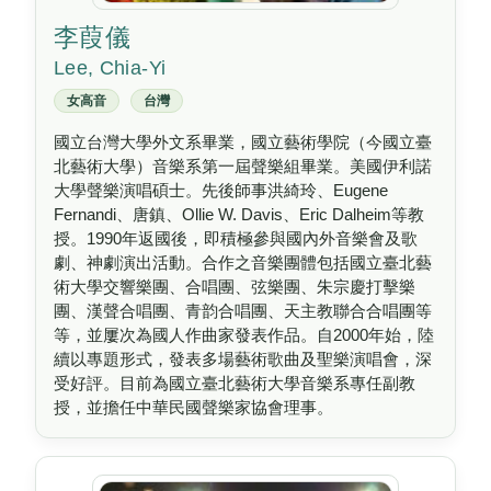
李葭儀
Lee, Chia-Yi
女高音
台灣
國立台灣大學外文系畢業，國立藝術學院（今國立臺
北藝術大學）音樂系第一屆聲樂組畢業。美國伊利諾
大學聲樂演唱碩士。先後師事洪綺玲、Eugene
Fernandi、唐鎮、Ollie W. Davis、Eric Dalheim等教
授。1990年返國後，即積極參與國內外音樂會及歌
劇、神劇演出活動。合作之音樂團體包括國立臺北藝
術大學交響樂團、合唱團、弦樂團、朱宗慶打擊樂
團、漢聲合唱團、青韵合唱團、天主教聯合合唱團等
等，並屢次為國人作曲家發表作品。自2000年始，陸
續以專題形式，發表多場藝術歌曲及聖樂演唱會，深
受好評。目前為國立臺北藝術大學音樂系專任副教
授，並擔任中華民國聲樂家協會理事。