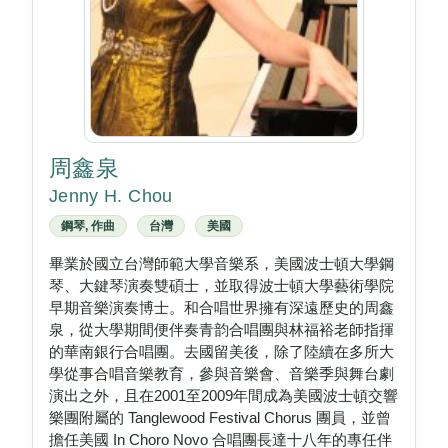
周鑫泉
Jenny H. Chou
鋼琴, 作曲
台灣
美國
畢業於國立台灣師範大學音樂系，美國波士頓大學鋼
琴、大鍵琴演奏雙碩士，並取得波士頓大學藝術學院
早期音樂演奏博士。和合唱世界擁有深遠歷史的周鑫
泉，從大學期間便伴奏青韵合唱團與林福裕老師指揮
的華南銀行合唱團。去國留美後，除了陸續在多所大
學從事合唱音樂教育，參與音樂會、音樂季與舞台劇
演出之外，且在2001至2009年間成為美國波士頓交響
樂團附屬的 Tanglewood Festival Chorus 團員，並曾
擔任美國 In Choro Novo 合唱團長達十八年的專任伴