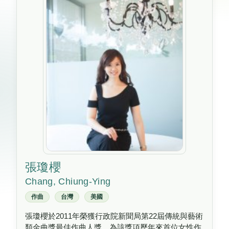
張瓊櫻
Chang, Chiung-Ying
作曲
台灣
美國
張瓊櫻於2011年榮獲行政院新聞局第22屆傳統與藝術
類金曲獎最佳作曲人獎，為該獎項歷年來首位女性作