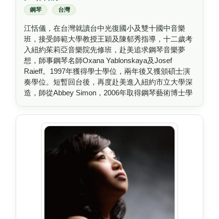
鋼琴
台灣
江恬儀，在台灣就讀台中光復國小及雙十國中音樂
班，接受師範大學教授王穎及陳郁秀指導，十二歲考
入紐約茱莉亞音樂院先修班，赴美追求鋼琴音樂夢
想，師事鋼琴名師Oxana Yablonskaya及Josef
Raieff。1997年獲得學士學位，兩年後又獲頒碩士演
奏學位。短暫回台後，再度赴美進入紐約市立大學深
造，師從Abbey Simon，2006年取得鋼琴藝術博士學