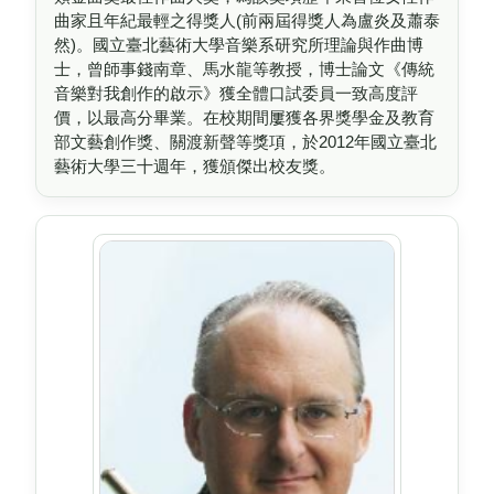
曲家且年紀最輕之得獎人(前兩屆得獎人為盧炎及蕭泰
然)。國立臺北藝術大學音樂系研究所理論與作曲博
士，曾師事錢南章、馬水龍等教授，博士論文《傳統
音樂對我創作的啟示》獲全體口試委員一致高度評
價，以最高分畢業。在校期間屢獲各界獎學金及教育
部文藝創作獎、關渡新聲等獎項，於2012年國立臺北
藝術大學三十週年，獲頒傑出校友獎。