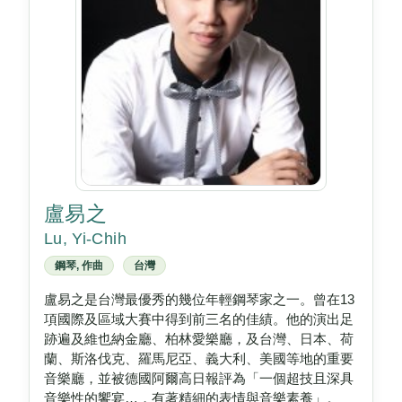
盧易之
Lu, Yi-Chih
鋼琴, 作曲
台灣
盧易之是台灣最優秀的幾位年輕鋼琴家之一。曾在13
項國際及區域大賽中得到前三名的佳績。他的演出足
跡遍及維也納金廳、柏林愛樂廳，及台灣、日本、荷
蘭、斯洛伐克、羅馬尼亞、義大利、美國等地的重要
音樂廳，並被德國阿爾高日報評為「一個超技且深具
音樂性的饗宴…，有著精細的表情與音樂素養」。