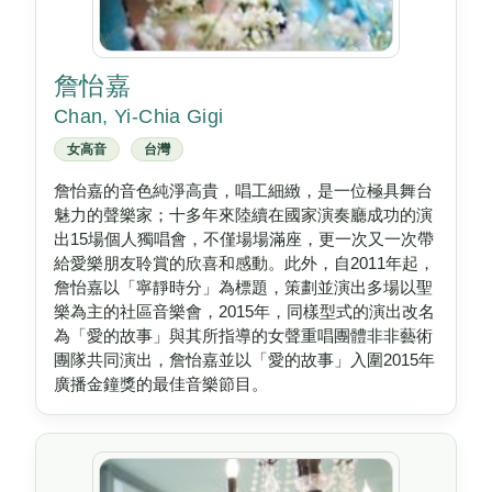
詹怡嘉
Chan, Yi-Chia Gigi
女高音
台灣
詹怡嘉的音色純淨高貴，唱工細緻，是一位極具舞台
魅力的聲樂家；十多年來陸續在國家演奏廳成功的演
出15場個人獨唱會，不僅場場滿座，更一次又一次帶
給愛樂朋友聆賞的欣喜和感動。此外，自2011年起，
詹怡嘉以「寧靜時分」為標題，策劃並演出多場以聖
樂為主的社區音樂會，2015年，同樣型式的演出改名
為「愛的故事」與其所指導的女聲重唱團體非非藝術
團隊共同演出，詹怡嘉並以「愛的故事」入圍2015年
廣播金鐘獎的最佳音樂節目。