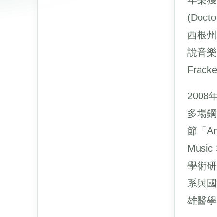
年榮獲全
(Doc
西根州
說音樂
Frack
200
多場鋼
節「Ame
Musi
學術研
系與國
雄醫學