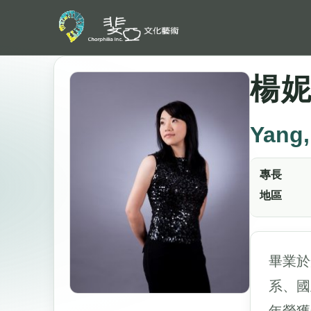
楊
Yang,
專長
地區
畢業於
系、國