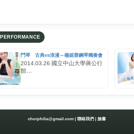
PERFORMANCE
鬥琴 古典vs浪漫～楊妮蓉鋼琴獨奏會
2014.03.26 國立中山大學蔣公行
館
2014.04.13 天湛樂音藝文咖啡館
2014.05.01 國家音樂廳演奏廳
chorphilia@gmail.com
|
聯絡我們
|
臉書