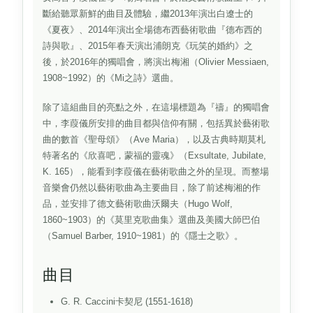
斷給聽眾新鮮的曲目及體驗，繼2013年演出白遼士的
《夏夜》、2014年演出全場德布西藝術歌曲『德布西的
詩與歌』、2015年春天演出浦朗克《玩笑的婚約》之
後，於2016年的獨唱會，將演出梅湘（Olivier Messiaen,
1908~1992）的《Mi之詩》選曲。
除了這組曲目的亮點之外，在這場標題為『禱』的獨唱會
中，李葭儀所安排的曲目都與信仰有關，包括異於藝術歌
曲的數首《聖母頌》（Ave Maria），以及古典時期莫札
特著名的《欣喜吧，蒙福的靈魂》（Exsultate, Jubilate,
K. 165），能看到李葭儀在藝術歌曲之外的呈現。而整場
音樂會仍然以藝術歌曲為主要曲目，除了前述梅湘的作
品，並安排了德文藝術歌曲沃爾夫（Hugo Wolf,
1860~1903）的《莫里克歌曲集》選曲及美國大師巴伯
（Samuel Barber, 1910~1981）的《隱士之歌》。
曲目
G. R. Caccini卡契尼 (1551-1618)