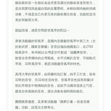
藝術家終其一生都在為追求更高層次的藝術表達而努力，
是自我實現與超越自我的反覆歷程。余曉怡期待她的持續
演奏，不僅是自己向更完美的藝術層次前進，也能把這項
美好與聽眾分享。
親臨現場，感受空間跟管風琴的對話～
屏東演藝廳的管風琴，是國內音樂廳管風琴中第三大（次
於衛武營，國家音樂廳）音管設備由德國進口，在2793
根風管中，有45根以台灣孟宗竹製成「福爾摩笛管」，
散發全世界獨特的台灣風格。水平式喇叭音管、可移動式
琴座、32呎風管等，都是演藝廳管風琴的特色。
真理大學的管風琴，由荷蘭特別訂製，純手工打造，裝有
32呎的音管、共3240支音栓管。管風琴音色採用荷蘭19
世紀早期至中期傳統的音色，並賦予法國浪漫派之巧思，
建造自有風格的音色，適合演奏各個時期的曲目。
團體購票優惠，及屏東演藝廳『圓夢計畫 – 前進音樂
廳』活動，請逕洽主辦單位。