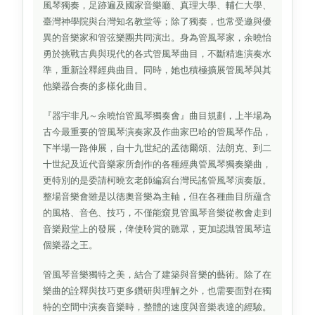
風琴獨奏，足跡遍及國家音樂廳、真理大學、輔仁大學、
臺灣神學院與台灣知名教堂等；除了獨奏，也常受邀與優
異的音樂家和管弦樂團共同演出。身為管風琴家，余曉怡
勇於挑戰古典與現代的各式管風琴曲目，不斷精進演奏水
準，重新詮釋經典曲目。同時，她也積極擴展管風琴與其
他樂器合奏的多樣化曲目。
『器宇非凡～余曉怡管風琴獨奏會』曲目規劃，上半場為
古今最重要的管風琴演奏家及作曲家巴哈的管風琴作品，
下半場一路伸展，自十九世紀的孟德爾頌、法朗克、到二
十世紀及近代音樂家所創作的各種經典管風琴獨奏樂曲，
更特別的是委請柯曉玄老師編寫台灣民謠管風琴演奏版。
整場音樂會雖是以德奧音樂為主軸，但在各種曲目所蘊含
的風格、音色、技巧，不僅能窺見管風琴音樂從教會走到
音樂殿堂上的發展，俾使聆賞的聽眾，更加認識管風琴這
個樂器之王。
管風琴音樂獨特之美，結合了建築與音樂的藝術。除了在
樂曲的詮釋與技巧更多鑽研與理解之外，也需要面對在獨
特的空間中演奏音樂時，整體的速度與音樂表達的經驗。