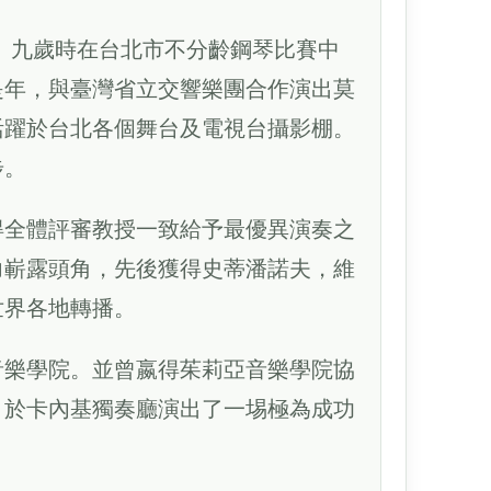
。九歲時在台北市不分齡鋼琴比賽中
是年，與臺灣省立交響樂團合作演出莫
活躍於台北各個舞台及電視台攝影棚。
步。
得全體評審教授一致給予最優異演奏之
力嶄露頭角，先後獲得史蒂潘諾夫，維
世界各地轉播。
音樂學院。並曾嬴得茱莉亞音樂學院協
，於卡內基獨奏廳演出了一埸極為成功