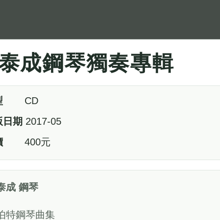
泰成鋼琴獨奏專輯
型
CD
版日期
2017-05
價
400元
泰成 鋼琴
伯特鋼琴曲集