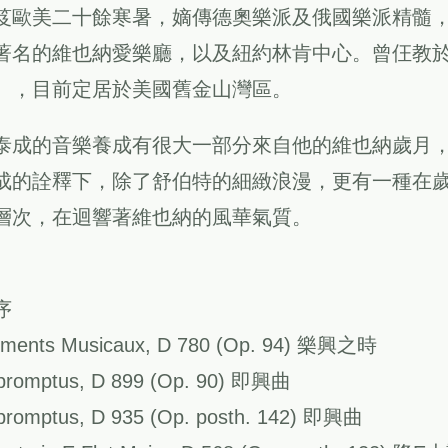
笈歐美二十餘寒暑，嫡傳德奧樂派及俄國樂派精髓
著名的維也納愛樂廳，以及紐約林肯中心。曾仼教
），目前定居於美國舊金山灣區。
泰成的音樂養成有很大一部分來自他的維也納歲月
成的詮釋下，除了舒伯特的細緻浪漫，更有一種在
層次，在迴響著維也納的風華氣質。
序
ments Musicaux, D 780 (Op. 94) 樂興之時
promptus, D 899 (Op. 90) 即興曲
promptus, D 935 (Op. posth. 142) 即興曲