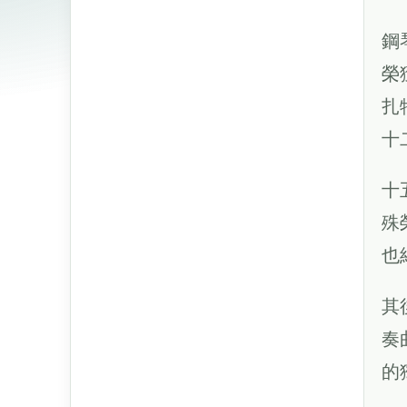
鋼
榮
扎
十
十
殊
也
其
奏
的