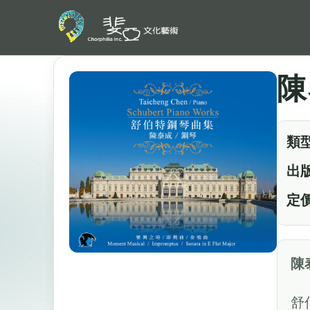
陳
類
出
定
陳
舒