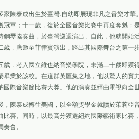
琴家陳泰成出生於臺灣.自幼即展現非凡之音樂才華
獲冠軍；十一歲，復於全國音樂比賽中再度奪魁；
特鋼琴協奏曲，於臺灣巡迴演出。自此，他就開始
二歲，應邀至菲律賓演出，跨出其國際舞台之第一
五歲，考入國立維也納音樂學院，未滿二十歲即獲
榮畢業於該校。在這群英匯集之地，他以驚人的實
納國際音樂節比賽大獎。他的演奏並經由電視向全
後，陳泰成轉往美國，以全額獎學金就讀於茱莉亞
曲比賽。同時，以最高分獲選紐約國際藝術家比賽
獨奏會。