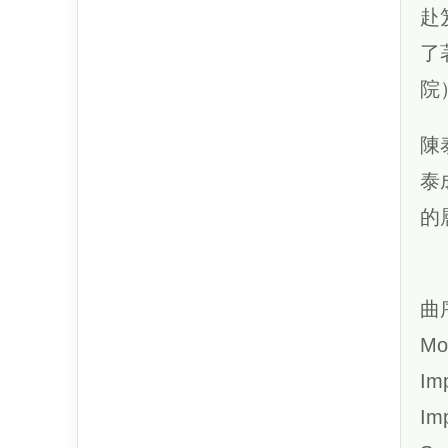
赴
了
院
陳
泰
的
曲
Mo
Im
Im