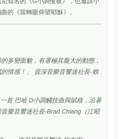
諾尼知名的《G小調慢板》，也邀請小
編曲的《當轉眼仰望耶穌》。
沛的多變面貌，有著極其龐大的動態，
的情感！」 資深音樂音響迷社長-賴
，第一首 巴哈 D小調觸技曲與賦格，沿著
響迷社長-Brad Chiang（江昭