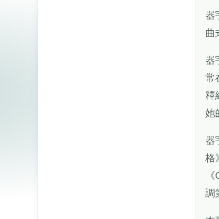
器
曲
器
常
釋
她
器
格
《
調