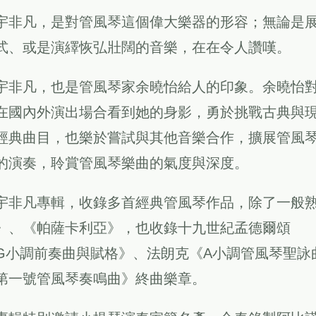
宇非凡，是對管風琴這個偉大樂器的形容；無論是
式、或是演繹恢弘壯闊的音樂，在在令人讚嘆。
宇非凡，也是管風琴家余曉怡給人的印象。余曉怡
在國內外演出場合看到她的身影，勇於挑戰古典與
經典曲目，也樂於嘗試與其他音樂合作，擴展管風
的演奏，聆賞管風琴樂曲的氣度與深度。
宇非凡專輯，收錄多首經典管風琴作品，除了一般
》、《帕薩卡利亞》，也收錄十九世紀孟德爾頌
G小調前奏曲與賦格》、法朗克《A小調管風琴聖詠
第一號管風琴奏鳴曲》終曲樂章。