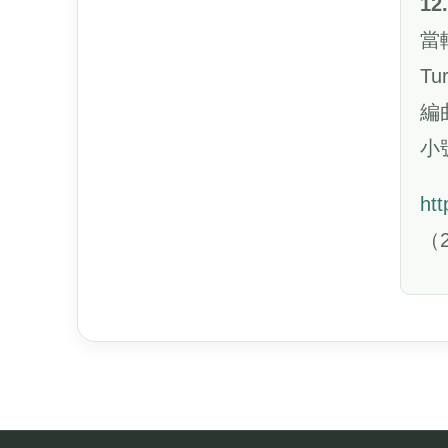
12
當
Tu
編
小
ht
（2