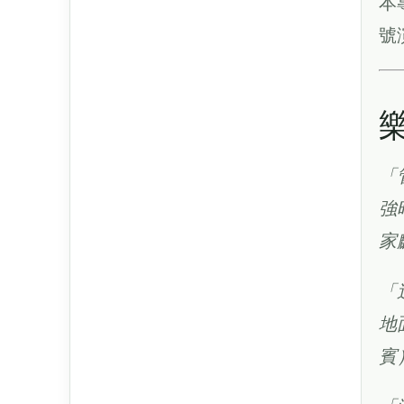
本
號
「
強
家
「
地
賓