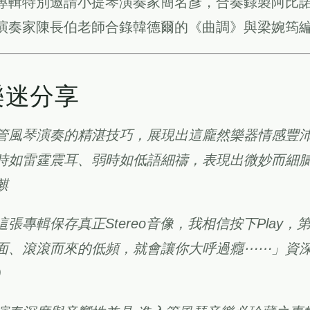
專輯特別邀請小提琴演奏家簡名彥，合奏錄製阿比
演奏家陳長伯老師合錄韓德爾的《曲調》與梁婉筠
樂迷分享
管風琴演奏的精湛技巧，展現出這龐然樂器情感豐
時如雷霆震耳、弱時如低語細禱，表現出微妙而細膩
麒
這張專輯保存真正Stereo音像，我相信按下Play
面、滾滾而來的低頻，就會讓你大呼過癮⋯⋯」資深音樂音
）