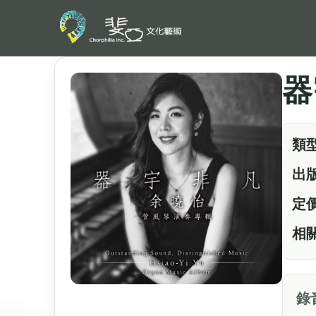
器
類
出
定
相
錄