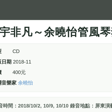
宇非凡～余曉怡管風琴
型
CD
版日期
2018-11
價
400元
關音樂家
余曉怡
音時間：2018/10/2, 10/9, 10/10 錄音地點：