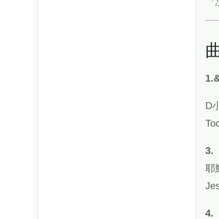
「
1.
D
To
3.
耶
Jes
4.