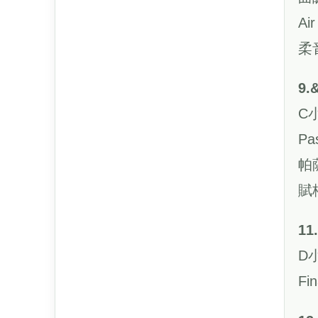
Air
柔
9.
C
Pa
帕
賦
11
D
Fi