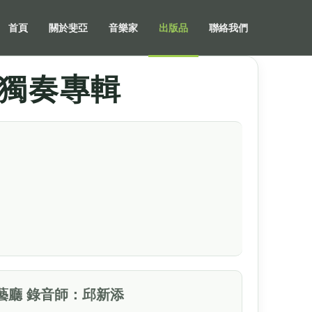
首頁
關於斐亞
音樂家
出版品
聯絡我們
獨奏專輯
屏東演藝廳 錄音師：邱新添