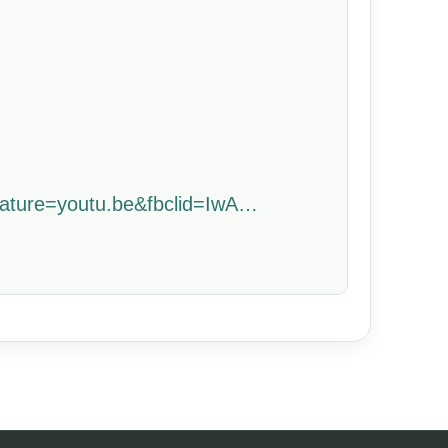
ature=youtu.be&fbclid=IwA…