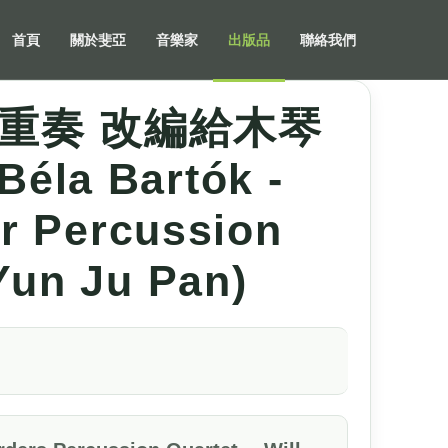
首頁
關於斐亞
音樂家
出版品
聯絡我們
重奏 改編給木琴
 Bartók -
or Percussion
Yun Ju Pan)