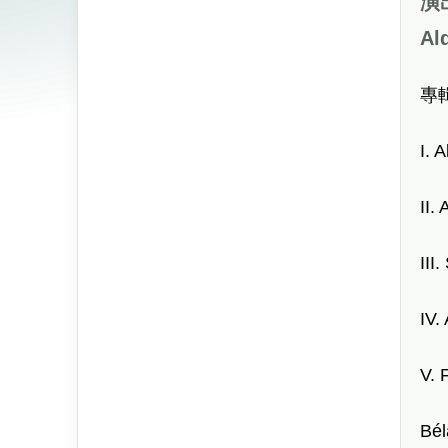
演出
Al
專
I. A
II.
III
IV.
V. 
Bé