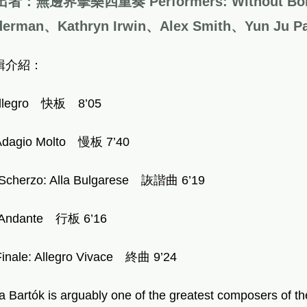
者：無邊界擊樂四重奏 Performers: Without Borders 
derman、Kathryn Irwin、Alex Smith、Yun J
輯介紹：
llegro
快板
8’05
 Adagio Molto
慢板
7’40
. Scherzo: Alla Bulgarese
詼諧曲
6’19
 Andante
行板
6’16
Finale: Allegro Vivace
終曲
9’24
la Bartók is arguably one of the greatest composers of 