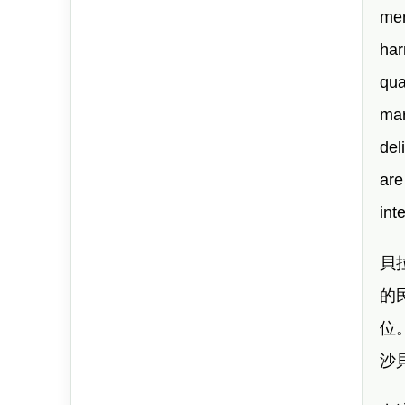
mer
har
qua
mar
del
are
int
貝
的
位
沙