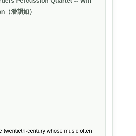
Percussion Quartet -- Will
u Pan（潘韻如）
the twentieth-century whose music often