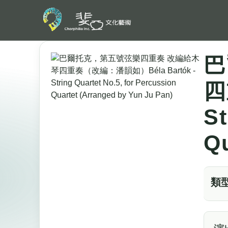
巴
四
St
Qu
類