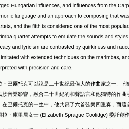
ged Hungarian influences, and influences from the Carpa
monic language and an approach to composing that was un
rtets, and the fifth is considered one of the most popular
imba quartet attempts to emulate the sounds and styles 
icacy and lyricism are contrasted by quirkiness and rauc
 imitated with extended techniques on the marimbas, and
erpreted with precision and care.
拉・巴爾托克可以說是二十世紀最偉大的作曲家之一。
他
民族音樂影響，融合二十世紀的和聲語言和他獨特的作曲
。在巴爾托克的一生中，他共寫了六首弦樂四重奏，而這
貝拉・庫里居女士
(Elizabeth Sprague Coolidge)
委託創