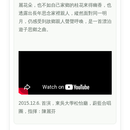
麗花朵，也不如自己家鄉的桂花來得幽香，也
透露出長年思念家裡親人，縱然面對同一明
月，仍感受到故鄉親人聲聲呼喚，是一首漂泊
遊子思鄉之曲。
2015.12.6. 首演，東吳大學松怡廳，蔚藍合唱
團，指揮：陳麗芬