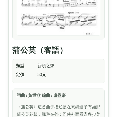
蒲公英（客語）
類型
新韻之聲
定價
50元
詞曲 / 黃世欣 編曲 / 盧盈豪
〈蒲公英〉這首曲子描述是在異鄉遊子有如那
蒲公英花絮，飄遊在外；即使外面看盡多少美