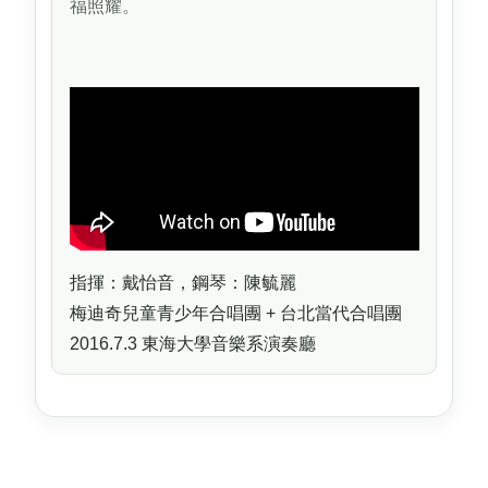
福照耀。
指揮：戴怡音，鋼琴：陳毓麗
梅迪奇兒童青少年合唱團 + 台北當代合唱團
2016.7.3 東海大學音樂系演奏廳