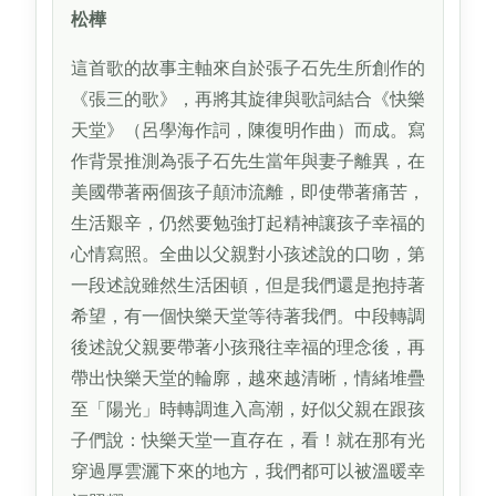
松樺
這首歌的故事主軸來自於張子石先生所創作的
《張三的歌》，再將其旋律與歌詞結合《快樂
天堂》（呂學海作詞，陳復明作曲）而成。寫
作背景推測為張子石先生當年與妻子離異，在
美國帶著兩個孩子顛沛流離，即使帶著痛苦，
生活艱辛，仍然要勉強打起精神讓孩子幸福的
心情寫照。全曲以父親對小孩述說的口吻，第
一段述說雖然生活困頓，但是我們還是抱持著
希望，有一個快樂天堂等待著我們。中段轉調
後述說父親要帶著小孩飛往幸福的理念後，再
帶出快樂天堂的輪廓，越來越清晰，情緒堆疊
至「陽光」時轉調進入高潮，好似父親在跟孩
子們說：快樂天堂一直存在，看！就在那有光
穿過厚雲灑下來的地方，我們都可以被溫暖幸