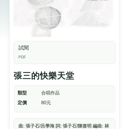
試閱
PDF
張三的快樂天堂
類型
合唱作品
定價
80元
曲: 張子石/呂學海 詞: 張子石/陳復明 編曲: 林