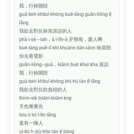
我，行袂開跤
guá beh khìtuì-khòng buē-tàng guân-liōng ê
lâng
我欲去對抗袂當原諒的人
phá i-sè --lah，à i-lîn-á 歹勢啦，愛人啊
buē-tàng puê-lí khì khuànn tiān-iánn 袂當陪
你去看電影
guân-liōng--guá，kiânn buē khui kha 原諒
我，行袂開跤
guá beh khìtuì-khòng khi-hū lán ê lâng
我欲去對抗欺負咱的人
thinn-sik tsiām-tsiām kng
天色漸漸光
tsia ū tsi̍ t-tīn lâng
遮有一陣人
uī-tio̍ h siú-hōo lán ê bāng