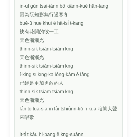
in-uī gún tsai-iánn bô kiânn-kuè hân-tang
因為阮知影無行過寒冬
buē-ū hue khui ê hit-tsi̍ t-kang
袂有花開的彼一工
天色漸漸光
thinn-sik tsiām-tsiām kng
天色漸漸光
thinn-sik tsiām-tsiām kng
í-king sī kīng-ka ióng-kám ê lâng
已經是更加勇敢的人
thinn-sik tsiām-tsiām kng
天色漸漸光
lán tō tuā-siann lâi tshiùnn-tio̍ h kua 咱就大聲
來唱歌
it-ti̍ t kàu hi-bāng ê kng-suànn