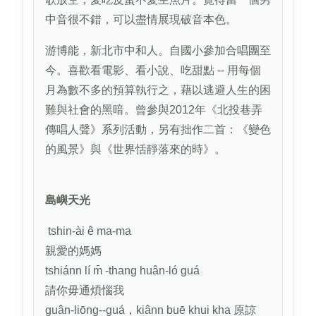
中音很不錯，可以盡情展現破音本色。
游博能，新北市中和人。自國小參加合唱團至
今。喜歡看電影、看小說、吃甜點 -- 用每個
月為數不多的預算執行之，藉以逃避人生的困
難與社會的黑暗。曾參與2012年《北投巷弄
傳唱人聲》系列活動，另有拙作二首：《變色
的風景》與《世界恬靜落來的時》。
島嶼天光
tshin-ài ê ma-ma
親愛的媽媽
tshiánn lí m̄ -thang huân-ló guá
請你毋通煩惱我
guân-liōng--guá，kiânn buē khui kha 原諒