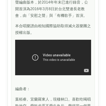
聲編曲版本，於2014年年末已進行錄音，公
開首演為2016年3月8日於台北雙連長老教
會，由「安慰之聲」與「有機歌手」首演。
本合唱樂譜由相知國際協助取得滅火器樂團之
授權出版。
編曲者：
葉栢睿。宜蘭羅東人，現棲林口。喜歡吃喝唱
歌放空，愛吃皮蛋不愛生魚片。覺得當一個男