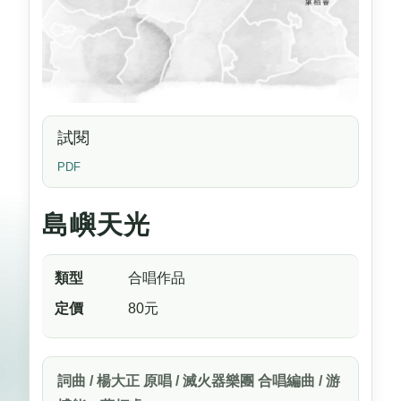
試閱
PDF
島嶼天光
類型
合唱作品
定價
80元
詞曲 / 楊大正 原唱 / 滅火器樂團 合唱編曲 / 游