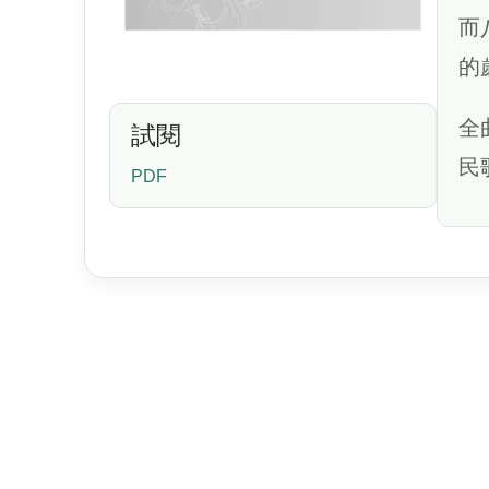
而
的
全
試閱
民
PDF