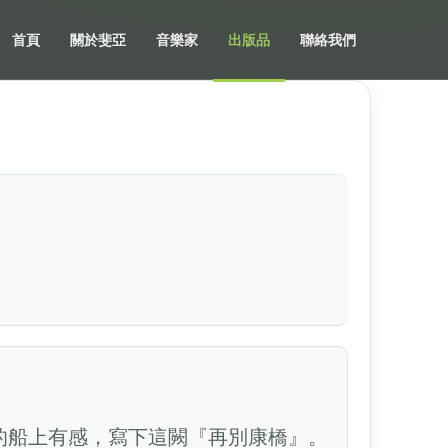
首頁
關於斐亞
音樂家
出版品
聯絡我們
國的船上有感，寫下這闕『再別康橋』。