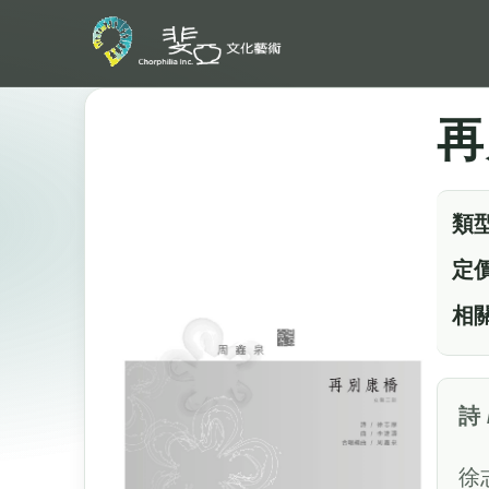
再
類
定
相
詩
徐