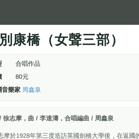
別康橋（女聲三部）
型
合唱作品
價
80元
關音樂家
周鑫泉
 / 徐志摩，曲 / 李達濤，合唱編曲 / 周鑫泉
志摩於1928年第三度造訪英國劍橋大學後，在返