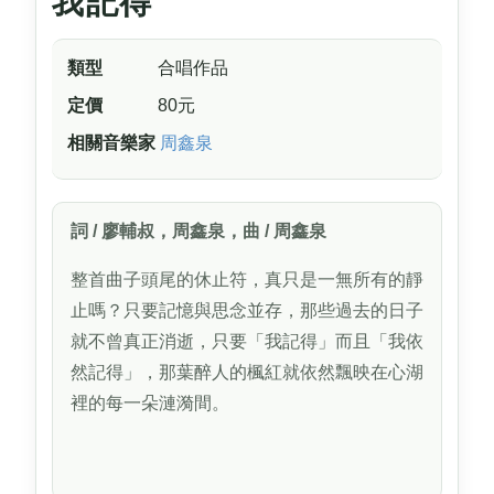
我記得
類型
合唱作品
定價
80元
相關音樂家
周鑫泉
詞 / 廖輔叔，周鑫泉，曲 / 周鑫泉
整首曲子頭尾的休止符，真只是一無所有的靜
止嗎？只要記憶與思念並存，那些過去的日子
就不曾真正消逝，只要「我記得」而且「我依
然記得」，那葉醉人的楓紅就依然飄映在心湖
裡的每一朵漣漪間。