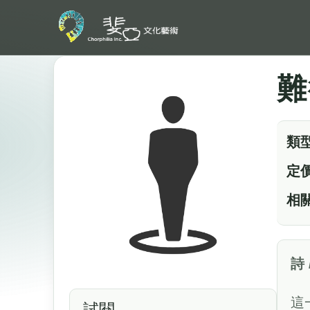
難
類
定
相
詩
這
試閱