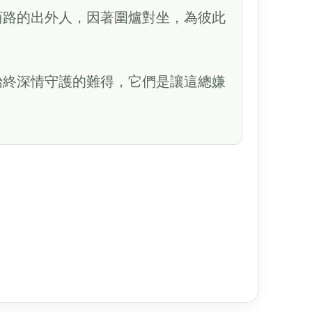
陌路的出外人，因著圍爐對坐，為彼此
始終深情守護的難得，它們是讓這總嫌