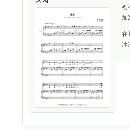
裡
加
在
冰