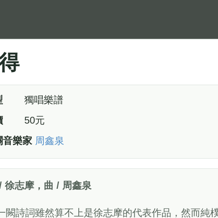
得
型
獨唱樂譜
價
50元
關音樂家
周鑫泉
 / 徐志摩，曲 / 周鑫泉
一闕詩詞雖然算不上是徐志摩的代表作品，然而純