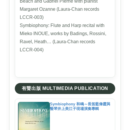
Beach and Gabriel Pierné with pianist
Margaret Ozanne (Laura-Chan records
LCCR-003)
Symbiophony: Flute and Harp recital with
Mieko INOUE, works by Badings, Rossini,
Ravel, Heath… (Laura-Chan records
LCCR-004)
有聲出版 MULTIMEDIA PUBLICATION
Symbiophony 和鳴～長笛藍偉霆與
豎琴井上美江子現場演奏專輯