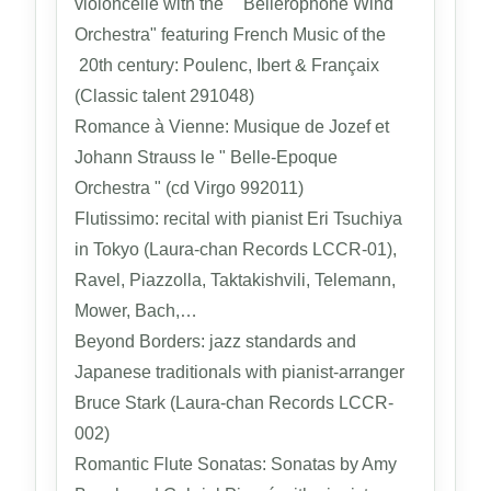
violoncelle with the " Bellerophone Wind
Orchestra" featuring French Music of the
20th century: Poulenc, Ibert & Françaix
(Classic talent 291048)
Romance à Vienne: Musique de Jozef et
Johann Strauss le " Belle-Epoque
Orchestra " (cd Virgo 992011)
Flutissimo: recital with pianist Eri Tsuchiya
in Tokyo (Laura-chan Records LCCR-01),
Ravel, Piazzolla, Taktakishvili, Telemann,
Mower, Bach,…
Beyond Borders: jazz standards and
Japanese traditionals with pianist-arranger
Bruce Stark (Laura-chan Records LCCR-
002)
Romantic Flute Sonatas: Sonatas by Amy