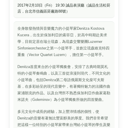
2017年2月10日（Fri） 19:30 誠品表演廳（誠品生活松菸
店，台北市信義區菸廠路88號）
全身散發熱情與音樂魔力的小提琴家Denitza Kostova
Kucera，出生於保加利亞的索菲亞，於高中時期赴美求
學，目前定居在瑞士琉森，為琉森交響樂團Luzerner
Sinfonieorchester之第一小提琴手，並創立琉森維克特四
重奏（Vector Quartet Luzern），擔任第一小提琴手。
Denitza首度來台的小提琴獨奏會，安排了古典時期莫札
特的小提琴奏鳴曲，以及三首從浪漫到現代，不同文化的
小提琴曲，包括Denitza第二母語俄羅斯文化柴可夫斯
基，在多彩紛呈的現代音樂中，有著獨特魅力的法國作曲
家浦朗克的作品。以及台灣所不熟悉保加利亞作曲家葛勒
米諾夫（Goleminov）為小提琴獨奏所做的四首樂曲。
多元文化中成長的經驗，加上豐沛情感的個性，使
Denitza的音樂有著無比豐富醇美的厚度。我們非常希望
把這樣一位特別的小提琴家帶來台灣給小提琴的學生及樂