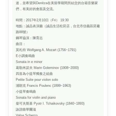
迷，並希望與Denitza在美留學期間所結交的台籍音樂家
們，有美好的會面及交流。
時間：2017年2月10日（Fri） 19:30
地點：誠品表演廳（誠品生活松菸店，台北市信義區菸廠
路88號）
鋼琴協演：陳育志
曲目：
莫札特 Wolfgang A. Mozart (1756~1791)
E小調奏鳴曲
Sonata in e minor
葛勒米諾夫 Marin Goleminov (1908~2000)
四首為小提琴獨奏之組曲
Petite Suite pour violon solo
浦朗克 Francis Poulenc (1899~1963)
小提琴奏鳴曲
Sonata for violin and piano
柴可夫斯基 Pyotr I. Tchaikovsky (1840~1893)
詼諧曲華爾滋
Valse Scherzo