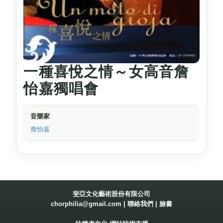
一種喜悅之情～女高音詹
怡嘉獨唱會
音樂家
詹怡嘉
斐亞文化藝術股份有限公司
chorphilia@gmail.com
|
聯絡我們
|
臉書