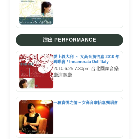
演出 PERFORMANCE
愛上義大利 ～ 女高音詹怡嘉 2010 年
獨唱會 / Innamorata Dell'Italy
2010.6.25 7:30pm 台北國家音樂
廳演奏廳
鋼琴 / 林雅敘
手風琴 / 程希智
小提琴 / 裴劭音
導聆 / 詹怡宜
一種喜悅之情～女高音詹怡嘉獨唱會