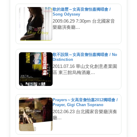
歌的遊歷～女高音詹怡嘉獨唱會 /
Song Odyssey
2009.06.29 7:30pm 台北國家音
樂廳演奏廳
鋼琴 / Eileen Cornett
男高音 / 李文智
導聆 / 詹怡宜
歌不設限～女高音詹怡嘉獨唱會 / No
Distinction
2011.07.16 華山文化創意產業園
區 東三館烏梅酒廠
手風琴 / 程希智
鍵盤 / 程憶嵐
小提琴 / 張宜蓁
低音大提琴 / 盧欣民
Prayers～女高音詹怡嘉2012獨唱會 /
導聆 / 詹怡宜
Prayer, Gigi Chan Soprano
2012.06.23 台北國家音樂廳演奏
廳
鋼琴 / 陳育志
小號 / 鄭鎧
導聆 / 詹怡宜