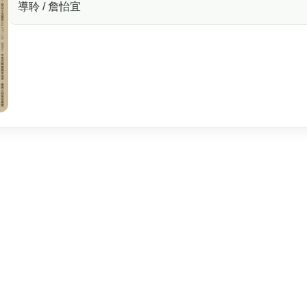
導聆 / 詹怡宜