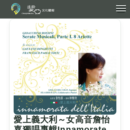
愛上義大利～女高音詹怡
嘉獨唱專輯Innamorate