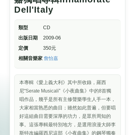
Dell'Italy
類型
CD
出版日期
2009-06
定價
350元
相關音樂家
詹怡嘉
本專輯《愛上義大利》其中所收錄，羅西
尼“Serate Musicali”《小夜曲集》中的8首獨
唱作品，幾乎是所有主修聲樂學生人手一本，
大家相當熟悉的曲目；雖然如此普遍，但要唱
好這組曲目需要深厚的功力，是眾所周知的
事。這張專輯最特別地方，是選用浪漫大師李
斯特改編羅西尼這部《小夜曲集》的鋼琴獨奏