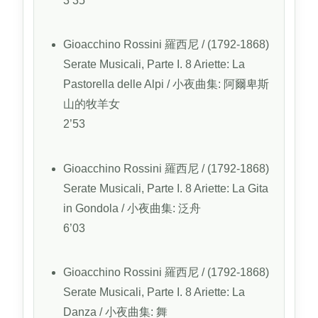
3’35
Gioacchino Rossini
羅西尼
/ (1792-1868)
Serate Musicali, Parte I. 8 Ariette: La
Pastorella delle Alpi
/ 小夜曲集: 阿爾卑斯
山的牧羊女
2’53
Gioacchino Rossini
羅西尼
/ (1792-1868)
Serate Musicali, Parte I. 8 Ariette: La Gita
in Gondola
/ 小夜曲集: 泛舟
6’03
Gioacchino Rossini
羅西尼
/ (1792-1868)
Serate Musicali, Parte I. 8 Ariette: La
Danza
/ 小夜曲集: 舞