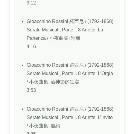
3’12
Gioacchino Rossini
羅西尼
/ (1792-1868)
Serate Musicali, Parte I. 8 Ariette: La
Partenza
/ 小夜曲集: 別離
4’16
Gioacchino Rossini
羅西尼
/ (1792-1868)
Serate Musicali, Parte I. 8 Ariette: L’Orgia
/ 小夜曲集: 酒神節的狂宴
3’53
Gioacchino Rossini
羅西尼
/ (1792-1868)
Serate Musicali, Parte I. 8 Ariette: L’invito
/ 小夜曲集: 邀約