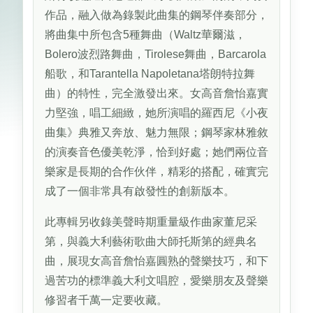
作品，融入做為錄製此曲集的鋼琴伴奏部分，
將曲集中所包含5種舞曲（Waltz華爾滋，
Bolero波烈路舞曲，Tirolese舞曲，Barcarola
船歌，和Tarantella Napoletana塔朗特拉舞
曲）的特性，完全激發出來。女高音詹怡嘉實
力堅強，唱工細緻，她所演唱的羅西尼《小夜
曲集》典雅又奔放、魅力無限；鋼琴家林雅敘
的演奏音色優美乾淨，恰到好處；她們兩位音
樂家是長期的合作伙伴，精彩的搭配，確實完
成了一個非常具有啟發性的創新版本。
此專輯另收錄美聲時期重量級作曲家董尼采
第，與義大利藝術歌曲大師托斯第的經典名
曲，展現女高音詹怡嘉圓熟的聲樂技巧，和下
過苦功的標準義大利文唱腔，愛樂朋友及聲樂
修習者千萬一定要收藏。