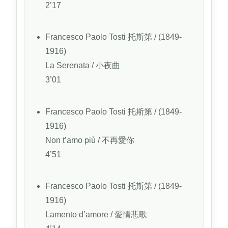
2’17
Francesco Paolo Tosti
托斯第
/ (1849-
1916)
La Serenata
/ 小夜曲
3’01
Francesco Paolo Tosti
托斯第
/ (1849-
1916)
Non t’amo più
/ 不再愛你
4’51
Francesco Paolo Tosti
托斯第
/ (1849-
1916)
Lamento d’amore
/ 愛情悲歌